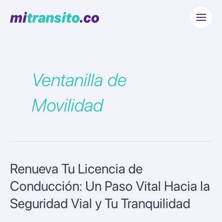
Ir
Main
al
Menu
contenido
Ventanilla de
Movilidad
Renueva Tu Licencia de
Renueva
Tu
Conducción: Un Paso Vital Hacia la
Licencia
Seguridad Vial y Tu Tranquilidad
de
Conducción: