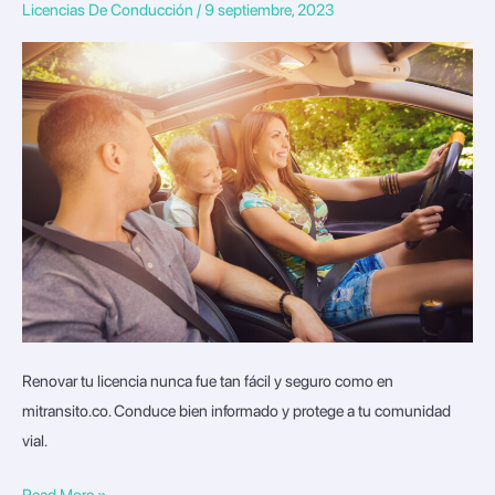
Licencias De Conducción
/
9 septiembre, 2023
Un
Paso
Vital
Hacia
la
Seguridad
Vial
y
Tu
Tranquilidad
Renovar tu licencia nunca fue tan fácil y seguro como en
mitransito.co. Conduce bien informado y protege a tu comunidad
vial.
Read More »